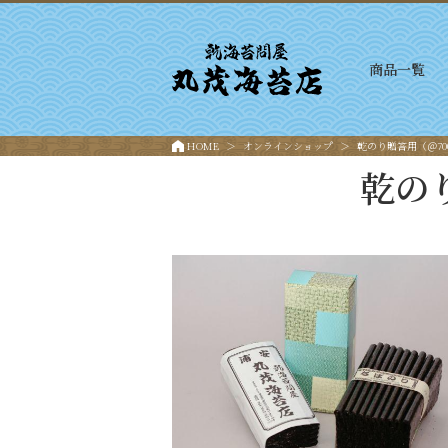
商品一覧
HOME
オンラインショップ
乾のり贈答用（＠70
乾の